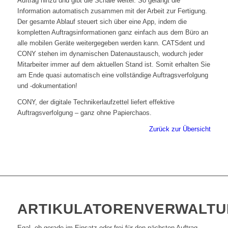
Auftrag hinzu und gibt die Schale weiter. So gelangt die
Information automatisch zusammen mit der Arbeit zur Fertigung.
Der gesamte Ablauf steuert sich über eine App, indem die
kompletten Auftragsinformationen ganz einfach aus dem Büro an
alle mobilen Geräte weitergegeben werden kann. CATSdent und
CONY stehen im dynamischen Datenaustausch, wodurch jeder
Mitarbeiter immer auf dem aktuellen Stand ist. Somit erhalten Sie
am Ende quasi automatisch eine vollständige Auftragsverfolgung
und -dokumentation!
CONY, der digitale Technikerlaufzettel liefert effektive
Auftragsverfolgung – ganz ohne Papierchaos.
Zurück zur Übersicht
ARTIKULATORENVERWALT
Egal, ob gerade im Einsatz oder frei für den nächsten Auftrag –