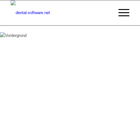
CATS
dent
DIE BETRIEBSWIRTSCHAFTLICHE SOFTWARE FÜR Z